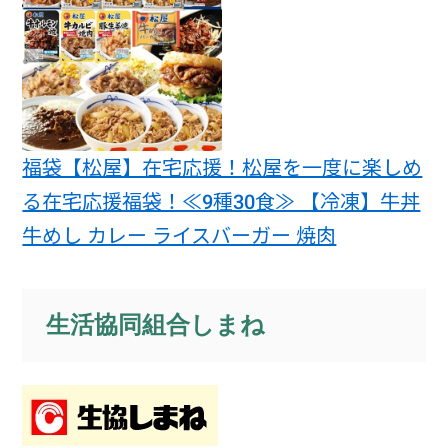
福袋【松屋】在宅応援！松屋を一度に楽しめ
る在宅応援福袋！≪9種30食≫ 【冷凍】牛丼
牛めし カレー ライスバーガー 焼肉
生活協同組合しまね