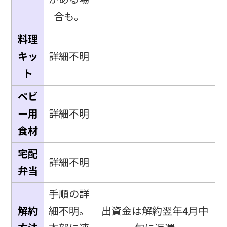
合も。
料理
キッ
詳細不明
ト
ベビ
ー用
詳細不明
食材
宅配
詳細不明
弁当
手順の詳
解約
細不明。
出資金は解約翌年4月中