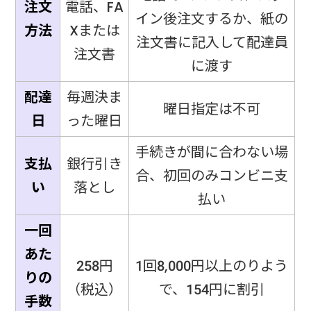
注文
電話、FA
イン後注文するか、紙の
方法
Xまたは
注文書に記入して配達員
注文書
に渡す
配達
毎週決ま
曜日指定は不可
日
った曜日
手続きが間に合わない場
支払
銀行引き
合、初回のみコンビニ支
い
落とし
払い
一回
あた
258円
1回8,000円以上のりよう
りの
（税込）
で、154円に割引
手数