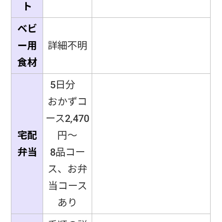
ト
ベビ
ー用
詳細不明
食材
5日分
おかずコ
ース2,470
宅配
円～
弁当
8品コー
ス、お弁
当コース
あり