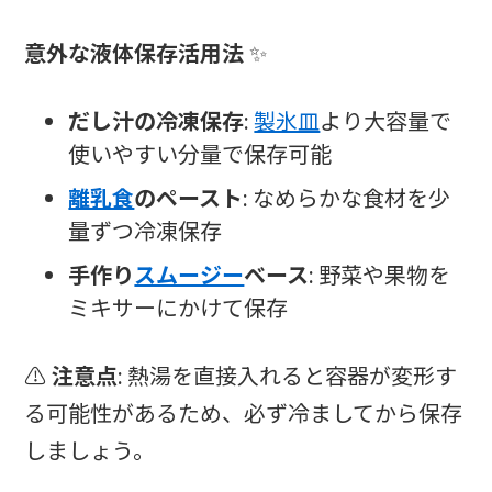
意外な液体保存活用法
✨
だし汁の冷凍保存
:
製氷皿
より大容量で
使いやすい分量で保存可能
離乳食
のペースト
: なめらかな食材を少
量ずつ冷凍保存
手作り
スムージー
ベース
: 野菜や果物を
ミキサーにかけて保存
⚠️
注意点
: 熱湯を直接入れると容器が変形す
る可能性があるため、必ず冷ましてから保存
しましょう。