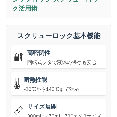
ク活用術
スクリューロック基本機能
高密閉性
🔐
回転式フタで液体の保存も安心
耐熱性能
🌡️
-20℃から140℃まで対応
サイズ展開
📏
300ml・473ml・730mlの3サイズ