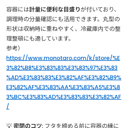
容器には
計量に便利な目盛り
が付いており、
調理時の分量確認にも活用できます。丸型の
形状は収納時に重ねやすく、冷蔵庫内での整
理整頓にも適しています。
参考）
https://www.monotaro.com/k/store/%E
3%82%B8%E3%83%83%E3%83%97%E3%83
%AD%E3%83%83%E3%82%AF%E3%82%B9%
E3%82%AF%E3%83%AA%E3%83%A5%E3%8
3%BC%E3%83%AD%E3%83%83%E3%82%AF
/
💡
密閉のコツ
: フタを締める前に容器の縁に