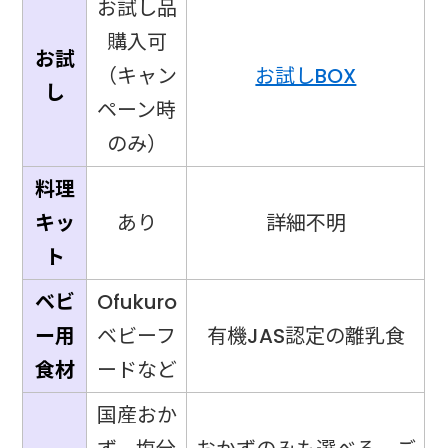
お試し品
購入可
お試
（キャン
お試しBOX
し
ペーン時
のみ）
料理
キッ
あり
詳細不明
ト
ベビ
Ofukuro
ー用
ベビーフ
有機JAS認定の離乳食
食材
ードなど
国産おか