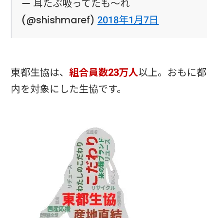
— 耳たぶ吸ってたも〜れ
(@shishmaref)
2018年1月7日
東都生協は、
組合員数23万人
以上。おもに都
内を対象にした生協です。