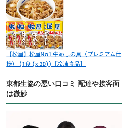
【松屋】松屋No1 牛めしの具（プレミアム仕
様） (1食 (x 30))［冷凍食品］
東都生協の悪い口コミ 配達や接客面
は微妙