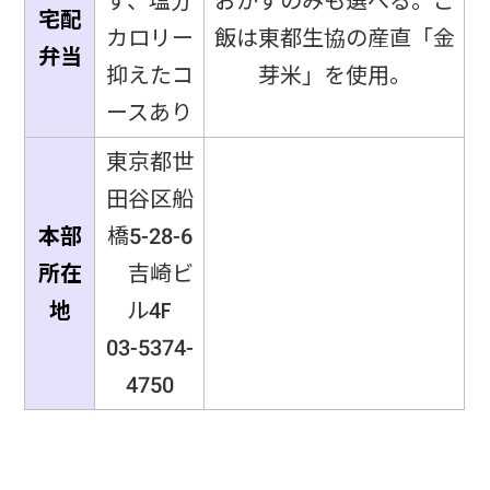
ず、塩分
おかずのみも選べる。ご
宅配
カロリー
飯は東都生協の産直「金
弁当
抑えたコ
芽米」を使用。
ースあり
東京都世
田谷区船
本部
橋5-28-6
所在
吉崎ビ
地
ル4F
03-5374-
4750