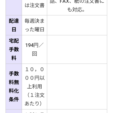
話、FAX、紙の注文書に
は注文書
も対応。
配達
毎週決ま
日
った曜日
宅配
194円／
手数
回
料
１０，０
手数
００円以
料無
上利用
料化
（１注文
条件
あたり）